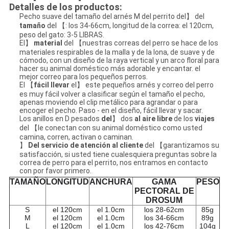
Detalles de los productos:
Pecho suave del tamaño del arnés M del perrito del】 del
tamaño
del 【: los 34-66cm, longitud de la correa: el 120cm,
peso del gato: 3-5 LIBRAS.
El】
material
del 【nuestras correas del perro se hace de los
materiales respirables de la malla y de la lona, de suave y de
cómodo, con un diseño de la raya vertical y un arco floral para
hacer su animal doméstico más adorable y encantar. el
mejor correo para los pequeños perros.
El 【
fácil llevar
el】 este pequeños arnés y correo del perro
es muy fácil volver a clasificar según el tamaño el pecho,
apenas moviendo el clip metálico para agrandar o para
encoger el pecho. Paso - en el diseño, fácil llevar y sacar.
Los anillos en D pesados
del
】 dos
al aire libre
de los
viajes
del 【le conectan con su animal doméstico como usted
camina, corren, activan o caminan.
】
Del servicio de atención al cliente
del 【garantizamos su
satisfacción, si usted tiene cualesquiera preguntas sobre la
correa de perro para el perrito, nos entramos en contacto
con por favor primero.
TAMAÑO
LONGITUD
ANCHURA
GAMA
PESO
PECTORAL DE
DROSUM
S
el 120cm
el 1.0cm
los 28-62cm
85g
M
el 120cm
el 1.0cm
los 34-66cm
89g
L
el 120cm
el 1.0cm
los 42-76cm
104g