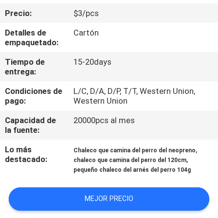
Precio:
$3/pcs
ÉNTRENOS
Detalles de
Cartón
EN
empaquetado:
CONTACTO
Tiempo de
15-20days
CON
entrega:
Condiciones de
L/C, D/A, D/P, T/T, Western Union,
pago:
Western Union
PIDA
UNA
Capacidad de
20000pcs al mes
la fuente:
CITA
Lo más
,
Chaleco que camina del perro del neopreno
destacado:
,
chaleco que camina del perro del 120cm
BLOG/NEWS
pequeño chaleco del arnés del perro 104g
MAPA
MEJOR PRECIO
DEL