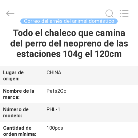
2026
Ningbo
Pets2Go
Trading
Co.Ltd.
Correo del arnés del animal doméstico
All
Rights
Todo el chaleco que camina
HOGAR
Reserved.
del perro del neopreno de las
PRODUCTOS
estaciones 104g el 120cm
SOBRE
Lugar de
CHINA
origen:
NOSOTROS
Nombre de la
Pets2Go
marca:
VIAJE
Número de
PHL-1
DE
modelo:
LA
Cantidad de
100pcs
FÁBRICA
orden mínima: