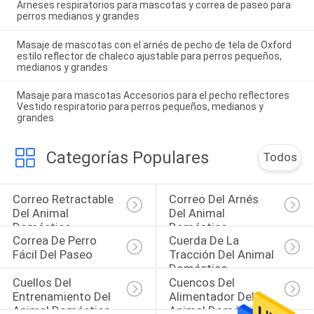
Arneses respiratorios para mascotas y correa de paseo para
perros medianos y grandes
Masaje de mascotas con el arnés de pecho de tela de Oxford
estilo reflector de chaleco ajustable para perros pequeños,
medianos y grandes
Masaje para mascotas Accesorios para el pecho reflectores
Vestido respiratorio para perros pequeños, medianos y
grandes
Categorías Populares
Todos
Correo Retractable 
Correo Del Arnés 
Del Animal 
Del Animal 
Doméstico
Doméstico
Correa De Perro 
Cuerda De La 
Fácil Del Paseo
Tracción Del Animal 
Doméstico
Cuellos Del 
Cuencos Del 
Entrenamiento Del 
Alimentador Del 
Animal Doméstico
Animal Doméstico