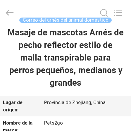
-
2026
Ningbo
Pets2Go
Correo del arnés del animal doméstico
Trading
Co.Ltd.
Masaje de mascotas Arnés de
HOGAR
All
Rights
Reserved.
pecho reflector estilo de
PRODUCTOS
malla transpirable para
perros pequeños, medianos y
SOBRE
grandes
NOSOTROS
Lugar de
Provincia de Zhejiang, China
VIAJE
origen:
DE
Nombre de la
Pets2go
marca: