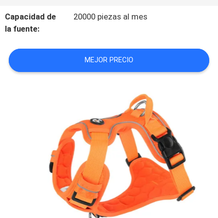
BLOG/NEWS
Capacidad de
20000 piezas al mes
la fuente:
MAPA
MEJOR PRECIO
DEL
SITIO
PRIVACY
POLICY