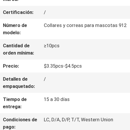
LA
Certificación:
/
FÁBRICA
Número de
Collares y correas para mascotas 912
modelo:
ÉNTRENOS
Cantidad de
≥10pcs
EN
orden mínima:
CONTACTO
Precio:
$3.35pcs-$4.5pcs
CON
Detalles de
/
empaquetado:
PIDA
Tiempo de
15 a 30 días
UNA
entrega:
CITA
Condiciones de
LC, D/A, D/P, T/T, Western Union
pago: