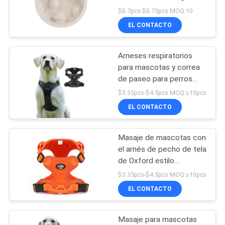
Knockover
$0.7pcs-$0.75pcs MOQ:10
SITIO
EL CONTACTO
42
PRIVACY
Cuellos del
Arneses respiratorios
POLICY
para mascotas y correa
entrenamiento del
de paseo para perros
medianos y grandes
animal doméstico
$3.35pcs-$4.5pcs MOQ:≥10pcs
EL CONTACTO
Masaje de mascotas con
398
el arnés de pecho de tela
Cuencos del
de Oxford estilo
reflector de chaleco
$3.35pcs-$4.5pcs MOQ:≥10pcs
alimentador del
ajustable para perros
EL CONTACTO
pequeños, medianos y
animal doméstico
grandes
Masaje para mascotas