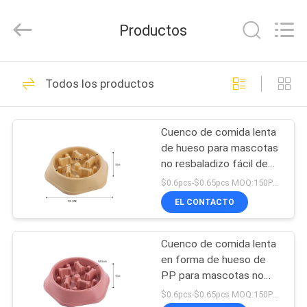
2026
Ningbo
Pets2Go
Productos
Trading
Co.Ltd.
All
Rights
HOGAR
Reserved.
86
Todos los productos
Correo retractable
PRODUCTOS
del animal
Cuenco de comida lenta
de hueso para mascotas
doméstico
SOBRE
no resbaladizo fácil de
NOSOTROS
enjuagar Cuenco anti
$0.6pcs-$0.65pcs MOQ:150PCS
asfixia para perros
EL CONTACTO
pequeños y medianos
87
VIAJE
Correo del arnés del
Cuenco de comida lenta
DE
en forma de hueso de
LA
animal doméstico
PP para mascotas no
resbaladizo Cuenco para
FÁBRICA
$0.6pcs-$0.65pcs MOQ:150PCS