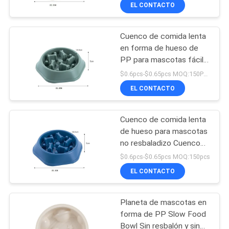
perros pequeño y
EL CONTACTO
mediano
ÉNTRENOS
Cuenco de comida lenta
EN
39
en forma de hueso de
CONTACTO
PP para mascotas fácil
Correa de perro fácil
de enjuagar Cuenco para
CON
$0.6pcs-$0.65pcs MOQ:150PCS
del paseo
perros pequeño y
EL CONTACTO
mediano
PIDA
Cuenco de comida lenta
UNA
de hueso para mascotas
CITA
no resbaladizo Cuenco
39
anti ahogamiento para
$0.6pcs-$0.65pcs MOQ:150pcs
perros de tamaño
Cuerda de la
EL CONTACTO
BLOG/NEWS
pequeño y mediano
tracción del animal
Planeta de mascotas en
MAPA
doméstico
forma de PP Slow Food
DEL
Bowl Sin resbalón y sin