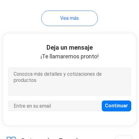
18
Vea más
Escobilla del animal
doméstico
Deja un mensaje
¡Te llamaremos pronto!
86
Animales
domésticos que
llevan la ropa