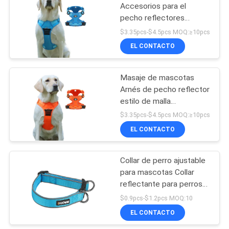
Accesorios para el
pecho reflectores
18
Vestido respiratorio para
$3.35pcs-$4.5pcs MOQ:≥10pcs
perros pequeños,
Bolsa del animal
EL CONTACTO
medianos y grandes
doméstico
Masaje de mascotas
Arnés de pecho reflector
estilo de malla
transpirable para perros
$3.35pcs-$4.5pcs MOQ:≥10pcs
pequeños, medianos y
EL CONTACTO
407
grandes
El animal doméstico
Collar de perro ajustable
para mascotas Collar
mastica los
reflectante para perros
juguetes
medianos y grandes
$0.9pcs-$1.2pcs MOQ:10
EL CONTACTO