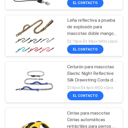
plástico del ABS sólido
EL CONTACTO
retractable del perro
ÉNTRENOS
Leña reflectiva a prueba
EN
39
de explosión para
CONTACTO
mascotas doble mango
Correa de perro fácil
de nylon Leña táctica
CON
$2.75pcs-$3.45pcs MOQ:≥2pcs
del paseo
para perros
EL CONTACTO
PIDA
Cinturón para mascotas
UNA
Elastic Night Reflective
CITA
Silk Drawstring Corda de
39
tracción De afuera
$3.8pcs-$4.4pcs MOQ:≥2pcs
Manos de correr Libre
Cuerda de la
EL CONTACTO
BLOG/NEWS
correa para perro
tracción del animal
Cintas para mascotas
MAPA
doméstico
Cintas automáticas
DEL
retráctiles para perros de