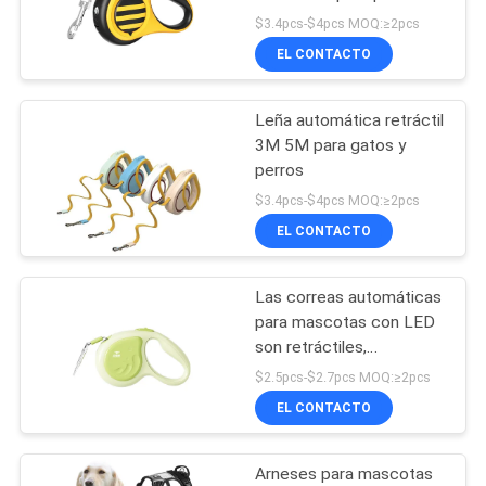
forma de abeja
$3.4pcs-$4pcs MOQ:≥2pcs
SITIO
EL CONTACTO
42
PRIVACY
Cuellos del
Leña automática retráctil
POLICY
3M 5M para gatos y
entrenamiento del
perros
animal doméstico
$3.4pcs-$4pcs MOQ:≥2pcs
EL CONTACTO
Las correas automáticas
398
para mascotas con LED
Cuencos del
son retráctiles,
adecuadas para pasear
$2.5pcs-$2.7pcs MOQ:≥2pcs
alimentador del
perros.
EL CONTACTO
animal doméstico
Arneses para mascotas