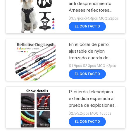
anti desprendimiento
Arneses reflectores
18
multifuncionales anti
$3.57pcs-$4.4pcs MOQ:≥2pcs
pérdida para perros
Bolsa del animal
EL CONTACTO
grandes
doméstico
En el collar de perro
ajustable de nylon
trenzado cuerda de
perro reflejo de la correa
$1.9pcs-$2.3pcs MOQ:≥2pcs
de mascotas
EL CONTACTO
407
El animal doméstico
P-cuerda telescópica
extendida espesada a
mastica los
prueba de explosiones
juguetes
para la tracción del perro
$2.5-5.2/pcs MOQ:100pcs
del golden retriever
EL CONTACTO