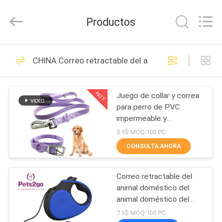
2026
Ningbo
Pets2Go
Productos
Trading
Co.Ltd.
All
Rights
HOGAR
Reserved.
86
CHINA Correo retractable del animal doméstico
Correo retractable
PRODUCTOS
del animal
HOT
Juego de collar y correa
para perro de PVC
doméstico
SOBRE
impermeable y
NOSOTROS
antiincrustante
5.9$ MOQ:100 PC
CONSULTA AHORA
87
VIAJE
Correo del arnés del
Correo retractable del
DE
animal doméstico del
LA
animal doméstico
animal doméstico del
correo del estuche de
FÁBRICA
7.9$ MOQ:100 PC