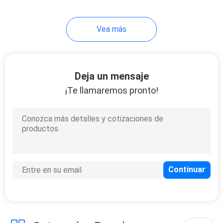
18
Vea más
Escobilla del animal
doméstico
Deja un mensaje
¡Te llamaremos pronto!
86
Animales
domésticos que
llevan la ropa