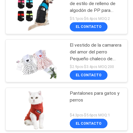
de estilo de relleno de
algodón de PP para
18
perros medianos a
$5.1pcs-$6.4pcs MOQ:2
grandes
Bolsa del animal
EL CONTACTO
doméstico
El vestido de la camarera
del amor del perro
Pequeño chaleco de
perro mascota mascota
$2.9pcs-$3.4pcs MOQ:200
de la princesa Peng
EL CONTACTO
407
Peng Falda
El animal doméstico
Pantalones para gatos y
perros
mastica los
juguetes
$4.3pcs-$5.6pcs MOQ:1
EL CONTACTO