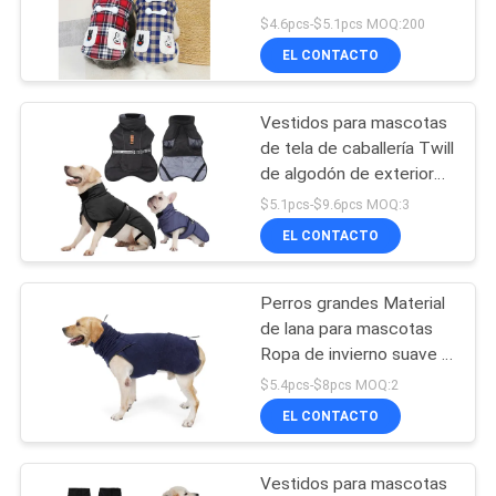
$4.6pcs-$5.1pcs MOQ:200
SITIO
EL CONTACTO
42
PRIVACY
Cuellos del
Vestidos para mascotas
POLICY
de tela de caballería Twill
entrenamiento del
de algodón de exterior
en tamaños XL / 6XL
animal doméstico
$5.1pcs-$9.6pcs MOQ:3
EL CONTACTO
Perros grandes Material
398
de lana para mascotas
Cuencos del
Ropa de invierno suave y
acogedora
$5.4pcs-$8pcs MOQ:2
alimentador del
EL CONTACTO
animal doméstico
Vestidos para mascotas