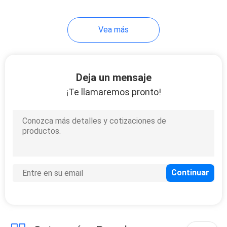
18
Vea más
Escobilla del animal
doméstico
Deja un mensaje
¡Te llamaremos pronto!
86
Animales
domésticos que
llevan la ropa