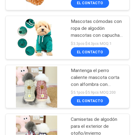
mascotas
EL CONTACTO
ÉNTRENOS
Mascotas cómodas con
EN
39
ropa de algodón
CONTACTO
mascotas con capucha
Correa de perro fácil
sudadera S - XL
CON
$3.3pcs-$4.3pcs MOQ:1
del paseo
EL CONTACTO
PIDA
Mantenga el perro
UNA
caliente mascota corta
CITA
con alfombra con
39
capucha abrigo
$5.1pcs-$5.9pcs MOQ:200
engrosado logotipos
Cuerda de la
EL CONTACTO
BLOG/NEWS
personalizados ropa para
mascotas
tracción del animal
Camisetas de algodón
MAPA
doméstico
para el exterior de
DEL
otoño/invierno