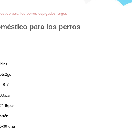
éstico para los perros espigados largos
oméstico para los perros
hina
ets2go
FB-7
00pcs
21.9/pcs
artón
5-30 días