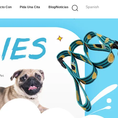
Spanish
cto Con
Pida Una Cita
Blog/noticias