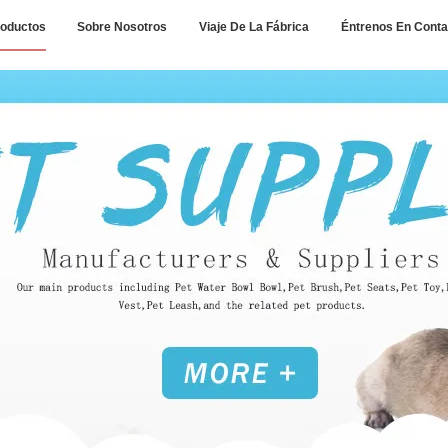
oductos
Sobre Nosotros
Viaje De La Fábrica
Éntrenos En Conta