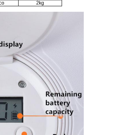
co
2kg