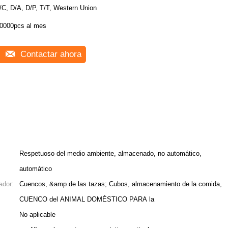
/C, D/A, D/P, T/T, Western Union
0000pcs al mes
Contactar ahora
Respetuoso del medio ambiente, almacenado, no automático,
automático
ador:
Cuencos, &amp de las tazas; Cubos, almacenamiento de la comida,
CUENCO del ANIMAL DOMÉSTICO PARA la
No aplicable