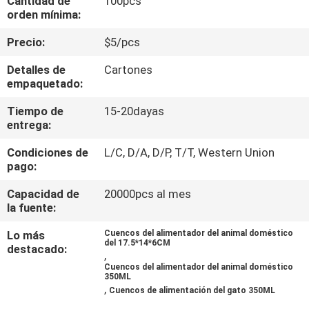
Cantidad de
100pcs
orden mínima:
ÉNTRENOS
Precio:
$5/pcs
EN
Detalles de
Cartones
CONTACTO
empaquetado:
CON
Tiempo de
15-20dayas
entrega:
PIDA
Condiciones de
L/C, D/A, D/P, T/T, Western Union
pago:
UNA
CITA
Capacidad de
20000pcs al mes
la fuente:
BLOG/NEWS
Lo más
Cuencos del alimentador del animal doméstico
del 17.5*14*6CM
destacado:
,
Cuencos del alimentador del animal doméstico
350ML
MAPA
,
Cuencos de alimentación del gato 350ML
DEL