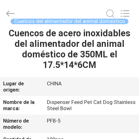
2026
Ningbo
Pets2Go
Trading
Co.Ltd.
Cuencos del alimentador del animal doméstico
All
Rights
Cuencos de acero inoxidables
HOGAR
Reserved.
del alimentador del animal
PRODUCTOS
doméstico de 350ML el
17.5*14*6CM
SOBRE
NOSOTROS
Lugar de
CHINA
origen:
VIAJE
Nombre de la
Dispenser Feed Pet Cat Dog Stainless
marca:
Steel Bowl
DE
Número de
PFB-5
LA
modelo:
FÁBRICA