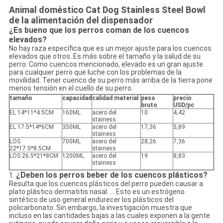
Animal doméstico Cat Dog Stainless Steel Bowl
de la alimentación del dispensador
¿Es bueno que los perros coman de los cuencos
elevados?
No hay raza específica que es un mejor ajuste para los cuencos
elevados que otros. Es más sobre el tamaño y la salud de su
perro. Como cuencos mencionado, elevado es un gran ajuste
para cualquier perro que luche con los problemas de la
movilidad. Tener cuenco de su perro más arriba de la tierra pone
menos tensión en el cuello de su perro.
tamaño
capacidad
calidad material
peso
precio
bruto
USD/pc
EL 14*11*4.5CM
160ML
acero del
10
4,42
stainess
EL 17.5*14*6CM
350ML
acero del
17,36
5,89
stainess
LOS
700ML
acero del
28,26
7,36
22*17.5*8.5CM
stainess
LOS 26.5*21*8CM
1200ML
acero del
19
8,83
stainess
¿Deben los perros beber de los cuencos plásticos?
1.
Resulta que los cuencos plásticos del perro pueden causar a
plato plástico dermatitis nasal. … Esto es un estrógeno
sintético de uso general endurecer los plásticos del
policarbonato. Sin embargo, la investigación muestra que
incluso en las cantidades bajas a las cuales exponen a la gente