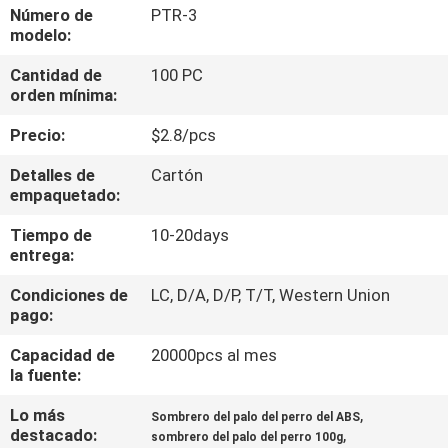
Número de
PTR-3
modelo:
ÉNTRENOS
Cantidad de
100 PC
EN
orden mínima:
CONTACTO
Precio:
$2.8/pcs
CON
Detalles de
Cartón
empaquetado:
PIDA
Tiempo de
10-20days
UNA
entrega:
CITA
Condiciones de
LC, D/A, D/P, T/T, Western Union
pago:
BLOG/NEWS
Capacidad de
20000pcs al mes
la fuente:
MAPA
Lo más
,
Sombrero del palo del perro del ABS
destacado:
,
DEL
sombrero del palo del perro 100g