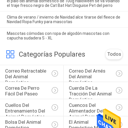
el palo del animal doméstico de 100g Halloween se va volando
el traje fresco negro de Cat Bat Hat Disguise Pet del perro
Clima de verano / invierno de Navidad alce tirarse del fleece de
Navidad Ropa Funky para mascotas
Mascotas cómodas con ropa de algodón mascotas con
capucha sudadera S - XL
Categorías Populares
Todos
Correo Retractable 
Correo Del Arnés 
Del Animal 
Del Animal 
Doméstico
Doméstico
Correa De Perro 
Cuerda De La 
Fácil Del Paseo
Tracción Del Animal 
Doméstico
Cuellos Del 
Cuencos Del 
Entrenamiento Del 
Alimentador Del 
Animal Doméstico
Animal Doméstico
Bolsa Del Animal 
El Animal 
Doméstico
Doméstico Mastica 