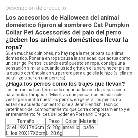
Descripción de producto
Los accesorios de Halloween del animal
doméstico fijaron el sombrero Cat Pumpkin
Collar Pet Accessories del palo del perro
¿Deben los animales domésticos llevar la
ropa?
Sí, en muchas opiniones, no hay ropa la mejor para su animal
doméstico. Ponerla en ropa causa la ansiedad, que actúa como
un castigo. Perros, cuando está puesto en ropa, consiga una
sensación similar a cuando usted grita en ella para hacer pis en
la casa o cerrándola en su perrera para algo ella lo hizo (si ella no
se utiliza a ser en una perrera)
¿Haga los perros como los trajes que llevan?
Los perros no han terminado encariñados con la preparación
para arriba, tampoco. “Mientras que pensamos es adorable
vestir para arriba nuestros perros, en general los perros no
están de acuerdo con esto,” dice a Jenn Fiendish, técnico
veterinario del comportamiento que corra comportamiento y el
entrenamiento felices del poder en Portland, Oregon.
Tamaño
Peso
Color
Material
S: el 19X17X6cm
S: 28g
amarillo
paño
L: los 20X17X6cm
L: 28.6g