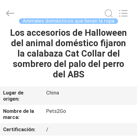
2026
Ningbo
Pets2Go
Trading
Co.Ltd.
Animales domésticos que llevan la ropa
All
Rights
Los accesorios de Halloween
HOGAR
Reserved.
del animal doméstico fijaron
PRODUCTOS
la calabaza Cat Collar del
sombrero del palo del perro
SOBRE
del ABS
NOSOTROS
Lugar de
China
origen:
VIAJE
DE
Nombre de la
Pets2Go
marca:
LA
Certificación:
/
FÁBRICA