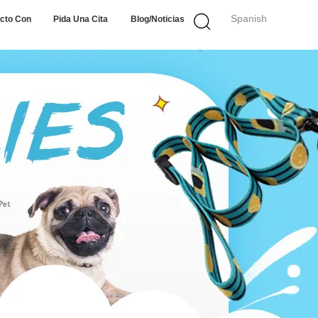
Spanish
cto Con
Pida Una Cita
Blog/noticias