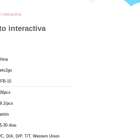
 interactiva
o interactiva
hina
ets2go
FB-15
00pcs
9.2/pcs
artón
5-30 días
/C, D/A, D/P, T/T, Western Union