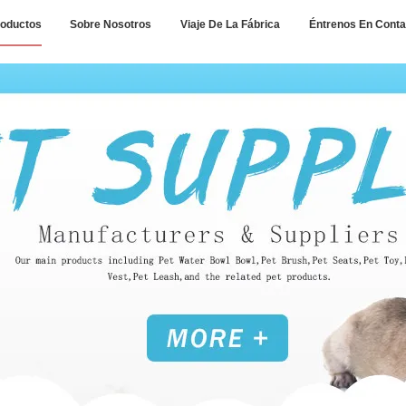
oductos
Sobre Nosotros
Viaje De La Fábrica
Éntrenos En Conta