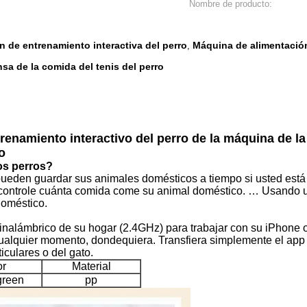
Nombre de producto:
 de entrenamiento interactiva del perro
Máquina de alimentación
,
a de la comida del tenis del perro
trenamiento interactivo del perro de la máquina de l
o
os perros?
ueden guardar sus animales domésticos a tiempo si usted está 
 controle cuánta comida come su animal doméstico. … Usando u
 doméstico.
r inalámbrico de su hogar (2.4GHz) para trabajar con su iPhone 
ualquier momento, dondequiera. Transfiera simplemente el app 
iculares o del gato.
or
Material
green
pp