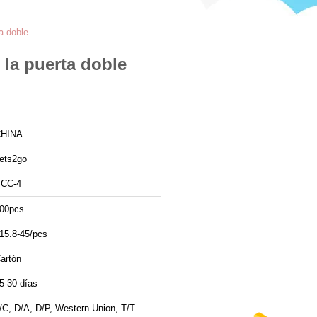
a doble
 la puerta doble
HINA
ets2go
CC-4
00pcs
15.8-45/pcs
artón
5-30 días
/C, D/A, D/P, Western Union, T/T