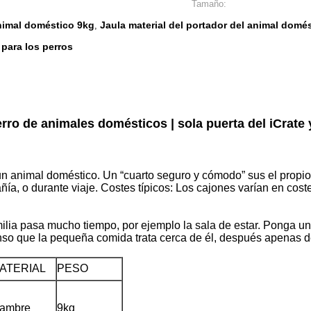
Tamaño:
animal doméstico 9kg
Jaula material del portador del animal domé
,
 para los perros
erro de animales domésticos | sola puerta del iCrate 
n animal doméstico. Un “cuarto seguro y cómodo” sus el propio
ía, o durante viaje. Costes típicos: Los cajones varían en cos
milia pasa mucho tiempo, por ejemplo la sala de estar. Ponga u
so que la pequeña comida trata cerca de él, después apenas dent
ATERIAL
PESO
lambre
9kg