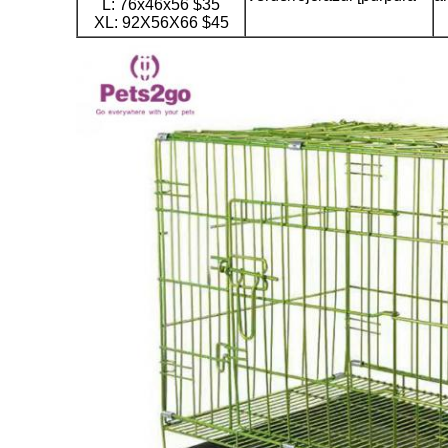
L: 76x46x56 $35
XL: 92X56X66 $45