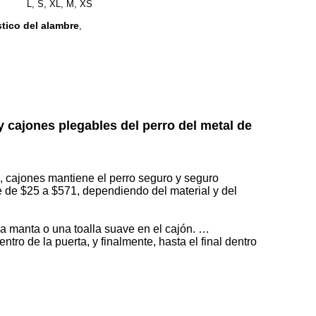
L, S, XL, M, XS
stico del alambre
,
y cajones plegables del perro del metal de
, cajones mantiene el perro seguro y seguro
te de $25 a $571, dependiendo del material y del
na manta o una toalla suave en el cajón. …
ro de la puerta, y finalmente, hasta el final dentro