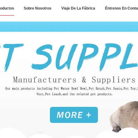
oductos
Sobre Nosotros
Viaje De La Fábrica
Éntrenos En Conta