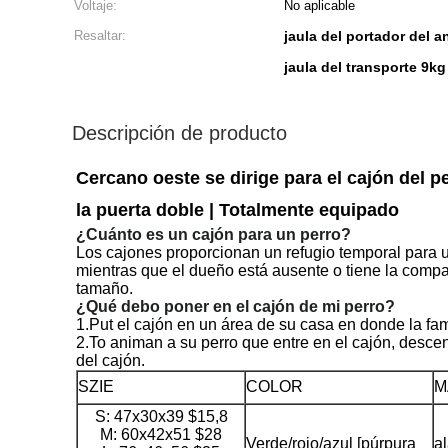
Voltaje:
No aplicable
Resaltar:
jaula del portador del 
jaula del transporte 9kg
Descripción de producto
Cercano oeste se dirige para el cajón del p
la puerta doble | Totalmente equipado
¿Cuánto es un cajón para un perro?
Los cajones proporcionan un refugio temporal para u
mientras que el dueño está ausente o tiene la compañ
tamaño.
¿Qué debo poner en el cajón de mi perro?
1.Put el cajón en un área de su casa en donde la fa
2.To animan a su perro que entre en el cajón, descen
del cajón.
SZIE
COLOR
M
S: 47x30x39 $15,8
M: 60x42x51 $28
Verde/rojo/azul [púrpura
a