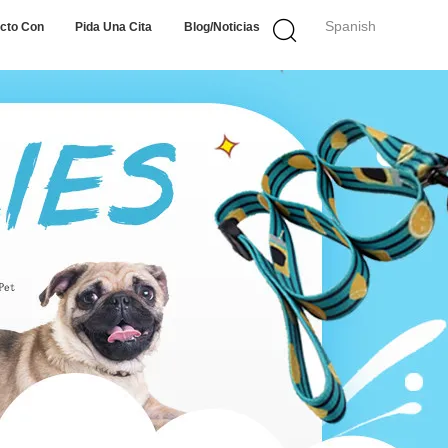
Spanish
cto Con
Pida Una Cita
Blog/noticias